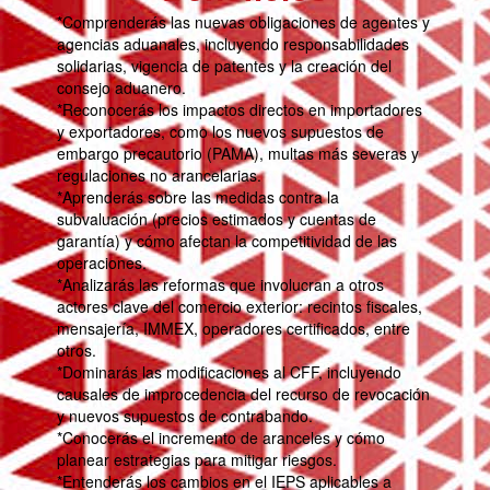
*Comprenderás las nuevas obligaciones de agentes y
agencias aduanales, incluyendo responsabilidades
solidarias, vigencia de patentes y la creación del
consejo aduanero.
*Reconocerás los impactos directos en importadores
y exportadores, como los nuevos supuestos de
embargo precautorio (PAMA), multas más severas y
regulaciones no arancelarias.
*Aprenderás sobre las medidas contra la
subvaluación (precios estimados y cuentas de
garantía) y cómo afectan la competitividad de las
operaciones.
*Analizarás las reformas que involucran a otros
actores clave del comercio exterior: recintos fiscales,
mensajería, IMMEX, operadores certificados, entre
otros.
*Dominarás las modificaciones al CFF, incluyendo
causales de improcedencia del recurso de revocación
y nuevos supuestos de contrabando.
*Conocerás el incremento de aranceles y cómo
planear estrategias para mitigar riesgos.
*Entenderás los cambios en el IEPS aplicables a