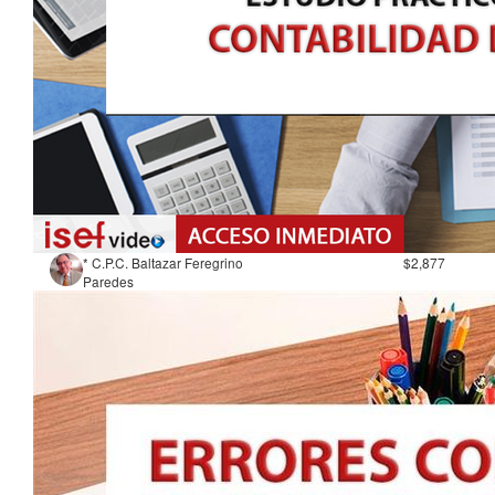
* C.P.C. Baltazar Feregrino
$2,877
Paredes