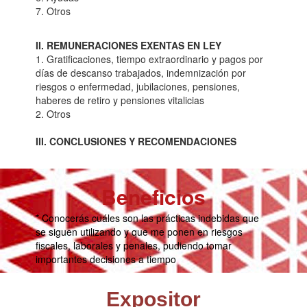
7. Otros
II. REMUNERACIONES EXENTAS EN LEY
1. Gratificaciones, tiempo extraordinario y pagos por
días de descanso trabajados, indemnización por
riesgos o enfermedad, jubilaciones, pensiones,
haberes de retiro y pensiones vitalicias
2. Otros
III. CONCLUSIONES Y RECOMENDACIONES
Beneficios
* Conocerás cuáles son las prácticas indebidas que
se siguen utilizando y que me ponen en riesgos
fiscales, laborales y penales, pudiendo tomar
importantes decisiones a tiempo
Expositor