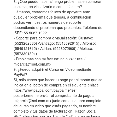
8. ¿Qué puedo hacer si tengo problemas en comprar
el curso, en visualizarlo o con mi factura?
Llámanos, estaremos felices de apoyarte ante
cualquier problema que tengas, a continuación
podrás ver nuestros números de soporte
dependiendo el problema que presentes. Teléfono de
ISEF: 55 5687 1022
• Soporte para compra o visualización: Gustavo:
(5523262385) /Santiago: (5548692615) / Alfonso:
(5549121612) / Adrian: (5523072909) / Melissa:
(5573301321)
• Problemas con mi factura: 55 5687 1022 /
mjgarcia@isef.com.mx
9. ¿Puedo adquirir el Curso en Video mediante
PayPal?
Sí, sólo tienes que hacer tu pago por el monto que se
indica en el botón de compra en el siguiente enlace
https://www.paypal.com/paypalme/isef,
posteriormente enviar el comprobante de pago a
mjgarcia@isef.com.mx junto con el nombre completo
del curso en video que estás pagando, tu nombre
completo y tus datos de facturación (Razón Social,
RFC, dirección, correo, Uso de CFDI); y en un lapso