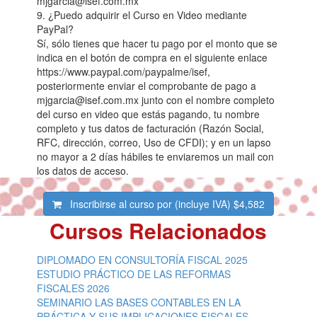
mjgarcia@isef.com.mx
9. ¿Puedo adquirir el Curso en Video mediante
PayPal?
Sí, sólo tienes que hacer tu pago por el monto que se
indica en el botón de compra en el siguiente enlace
https://www.paypal.com/paypalme/isef,
posteriormente enviar el comprobante de pago a
mjgarcia@isef.com.mx junto con el nombre completo
del curso en video que estás pagando, tu nombre
completo y tus datos de facturación (Razón Social,
RFC, dirección, correo, Uso de CFDI); y en un lapso
no mayor a 2 días hábiles te enviaremos un mail con
los datos de acceso.
Inscribirse al curso por (incluye IVA)
$4,582
Cursos Relacionados
DIPLOMADO EN CONSULTORÍA FISCAL 2025
ESTUDIO PRÁCTICO DE LAS REFORMAS
FISCALES 2026
SEMINARIO LAS BASES CONTABLES EN LA
PRÁCTICA Y SUS IMPLICACIONES FISCALES