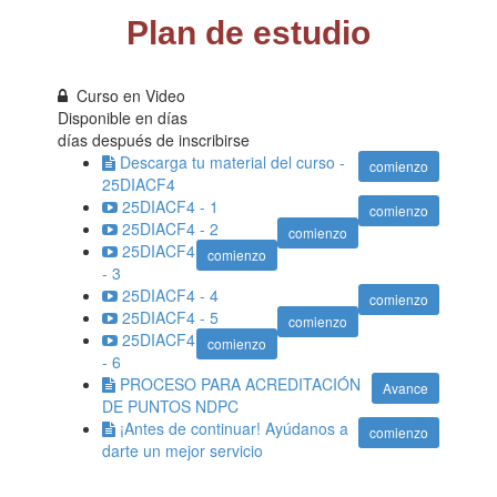
Plan de estudio
Curso en Video
Disponible en
días
días después de inscribirse
Descarga tu material del curso -
comienzo
25DIACF4
25DIACF4 - 1
comienzo
25DIACF4 - 2
comienzo
25DIACF4
comienzo
- 3
25DIACF4 - 4
comienzo
25DIACF4 - 5
comienzo
25DIACF4
comienzo
- 6
PROCESO PARA ACREDITACIÓN
Avance
DE PUNTOS NDPC
¡Antes de continuar! Ayúdanos a
comienzo
darte un mejor servicio