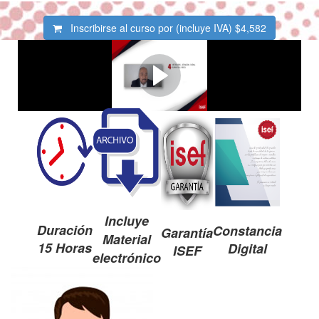
Inscribirse al curso por (incluye IVA)
$4,582
Aumenta tu productividad -
Velocidades 1,5x y 2x
Incluye
Duración
Constancia
Garantía
Material
15 Horas
Digital
ISEF
electrónico