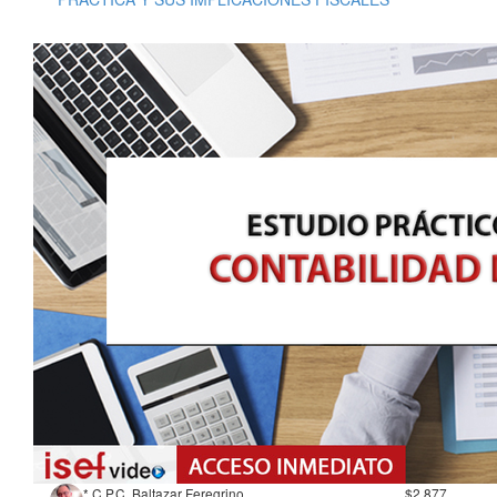
* C.P.C. Baltazar Feregrino
$2,877