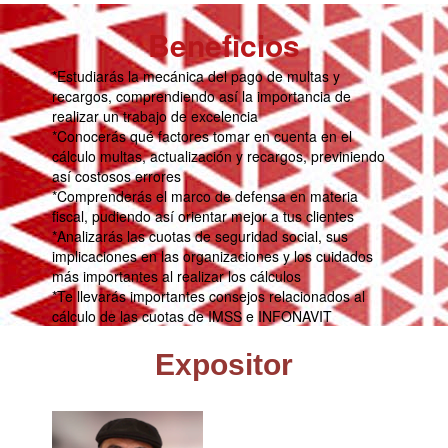
Beneficios
*Estudiarás la mecánica del pago de multas y
recargos, comprendiendo así la importancia de
realizar un trabajo de excelencia
*Conocerás qué factores tomar en cuenta en el
cálculo multas, actualización y recargos, previniendo
así costosos errores
*Comprenderás el marco de defensa en materia
fiscal, pudiendo así orientar mejor a tus clientes
*Analizarás las cuotas de seguridad social, sus
implicaciones en las organizaciones y los cuidados
más importantes al realizar los cálculos
*Te llevarás importantes consejos relacionados al
cálculo de las cuotas de IMSS e INFONAVIT
Expositor